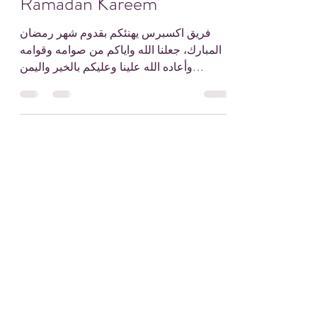
Ramadan Kareem
فريق اكسبرس يهنئكم بقدوم شهر رمضان
المبارك، جعلنا الله واياكم من صوامه وقوامه
وأعاده الله علينا وعليكم بالخير واليمن
والبركات #اكسبرس...
©2020 by
www.xpressmtg.com